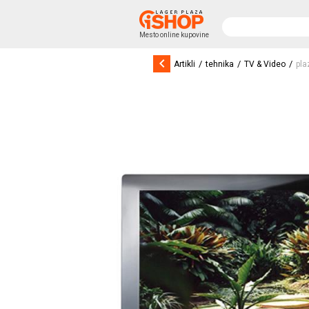
Mesto online kupovine
keyboard_arrow_left
/
/
/
Artikli
tehnika
TV & Video
pl