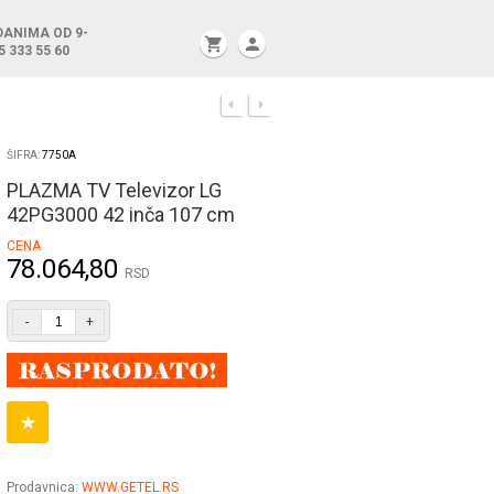
DANIMA OD 9-
shopping_cart
person
5 333 55 60
ŠIFRA:
7750A
PLAZMA TV Televizor LG
42PG3000 42 inča 107 cm
CENA
78.064,80
RSD
-
+
Prodavnica:
WWW.GETEL.RS