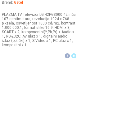
Brend:
Getel
PLAZMA TV Televizor LG 42PG3000 42 inča
107 centimetara, rezolucija 1024 x 768
piksela, osvetljenost 1500 cd/m2, kontrast
1.000.000:1, format slike 16:9, HDMI x 3,
SCART x 2, komponentni(Y,Pb,Pr) + Audio x
1, RS-232C, AV ulaz x 1, digitalni audio
izlaz (optički) x 1, S-Video x 1, PC ulaz x 1,
kompozitni x 1 .