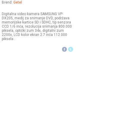
Brend:
Getel
Digitalna video kamera SAMSUNG VP-
DX205, medij za snimanje DVD, podržava
memorijske kartice SD i SDHC, tip senzora
CCD 1/6 inča, rezolucija snimanja 800.000
piksela, optički zum 34x, digitalni zum
2200x, LCD kolor ekran 2.7 inča 112.000
piksela .