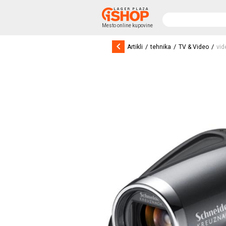
Mesto online kupovine
keyboard_arrow_left
/
/
/
Artikli
tehnika
TV & Video
vid