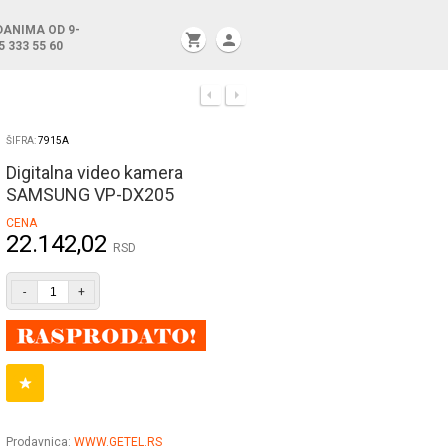
DANIMA OD 9-
shopping_cart
person
5 333 55 60
ŠIFRA:
7915A
Digitalna video kamera
SAMSUNG VP-DX205
CENA
22.142,02
RSD
-
+
Prodavnica:
WWW.GETEL.RS