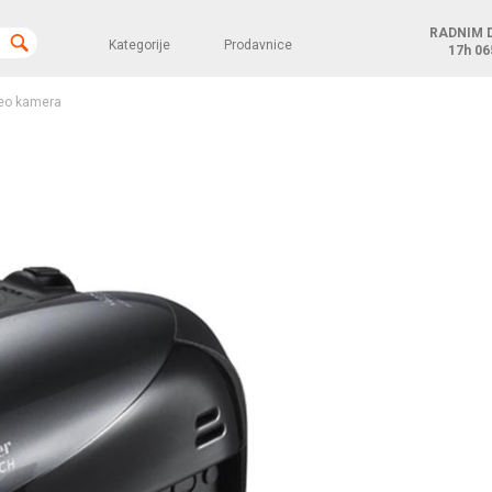
RADNIM 
Kategorije
Prodavnice
17h
06
eo kamera