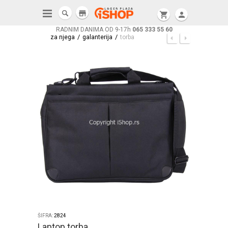
store
shopping_cart
person
RADNIM DANIMA OD 9-17h
065 333 55 60
/
/
za njega
galanterija
torba
ŠIFRA:
2824
Laptop torba