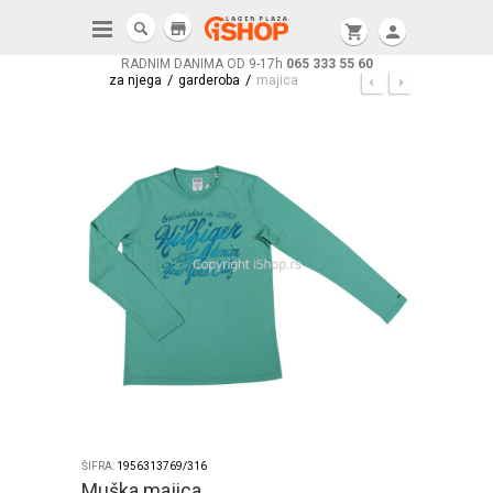
store
shopping_cart
person
RADNIM DANIMA OD 9-17h
065 333 55 60
/
/
za njega
garderoba
majica
ŠIFRA:
1956313769/316
Muška majica