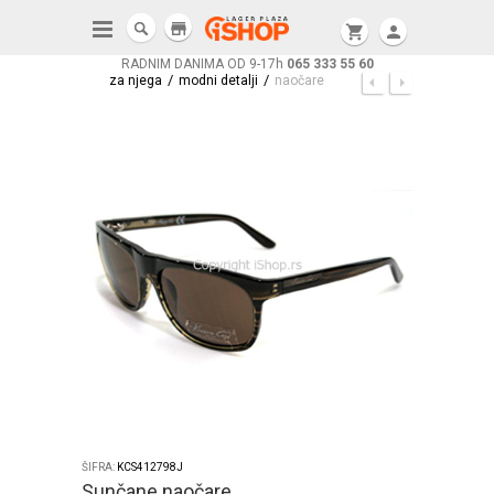
store
shopping_cart
person
RADNIM DANIMA OD 9-17h
065 333 55 60
/
/
za njega
modni detalji
naočare
ŠIFRA:
KCS412798J
Sunčane naočare