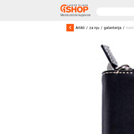
Mesto online kupovine
keyboard_arrow_left
/
/
/
Artikli
za nju
galanterija
novč