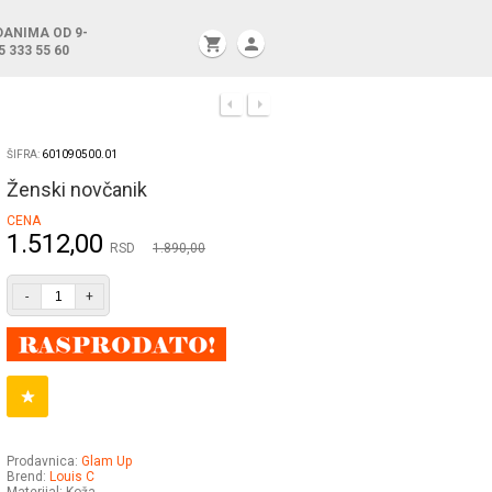
DANIMA OD 9-
shopping_cart
person
5 333 55 60
ŠIFRA:
601090500.01
Ženski novčanik
CENA
1.512,00
RSD
1.890,00
-
+
Prodavnica:
Glam Up
Brend:
Louis C