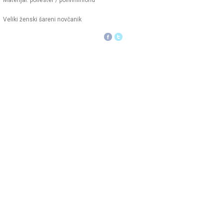
Materijal: poliester / polivinilhlorid
Veliki ženski šareni novčanik