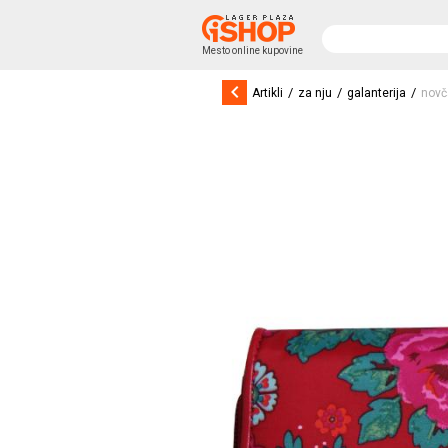
Mesto online kupovine
keyboard_arrow_left
/
/
/
Artikli
za nju
galanterija
novč