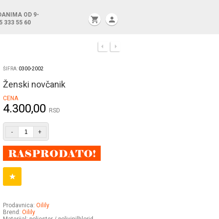
DANIMA OD 9-
shopping_cart
person
5 333 55 60
ŠIFRA:
0300-2002
Ženski novčanik
CENA
4.300,00
RSD
-
+
Prodavnica:
Oilily
Brend:
Oilily