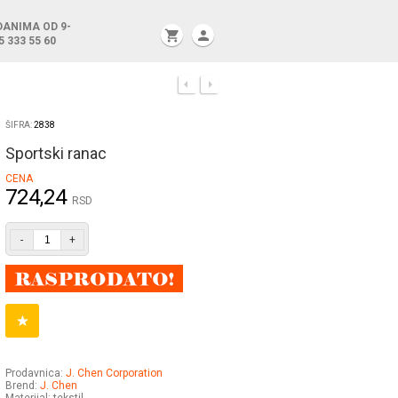
DANIMA OD 9-
shopping_cart
person
5 333 55 60
ŠIFRA:
2838
Sportski ranac
CENA
724,24
RSD
-
+
Prodavnica:
J. Chen Corporation
Brend:
J. Chen