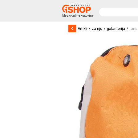
Mesto online kupovine
keyboard_arrow_left
/
/
/
Artikli
za nju
galanterija
rana