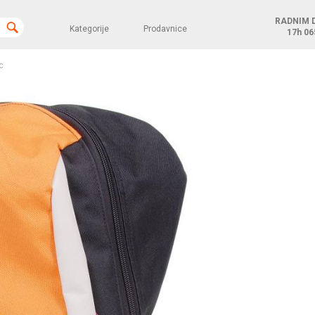
RADNIM 
Kategorije
Prodavnice
17h
06
c