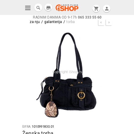
store
shopping_cart
person
RADNIM DANIMA OD 9-17h
065 333 55 60
/
/
za nju
galanterija
torba
ŠIFRA:
1010991830.01
Ženska torba