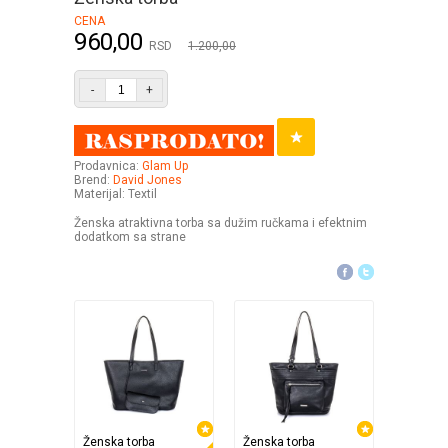
CENA
960,00
RSD
1.200,00
-
+
Prodavnica:
Glam Up
Brend:
David Jones
Materijal: Textil
Ženska atraktivna torba sa dužim ručkama i efektnim
dodatkom sa strane
Ženska torba
Ženska torba
Ženska 