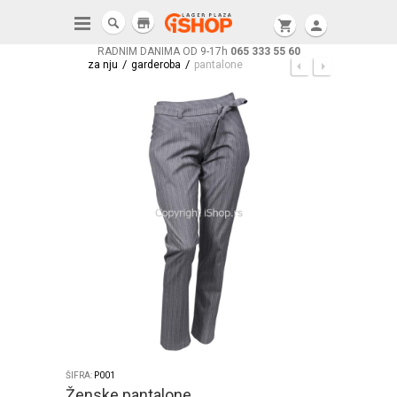
store
shopping_cart
person
RADNIM DANIMA OD 9-17h
065 333 55 60
/
/
za nju
garderoba
pantalone
ŠIFRA:
P001
Ženske pantalone