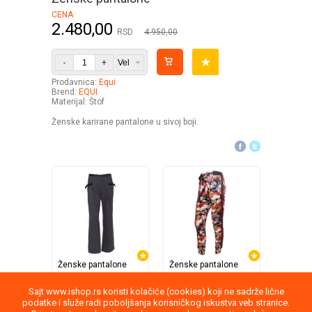
CENA
2.480,00
RSD
4.950,00
-
+
Prodavnica:
Equi
Brend:
EQUI
Materijal: Štof
Ženske karirane pantalone u sivoj boji.
Ženske pantalone
Ženske pantalone
Slim and
Equi
Equi
TV Shop 
5.990,00
5.990,00
99
Sajt www.ishop.rs koristi kolačiće (cookies) koji ne sadrže lične
CENA
CENA
CENA
podatke i služe radi poboljšanja korisničkog iskustva veb stranice.