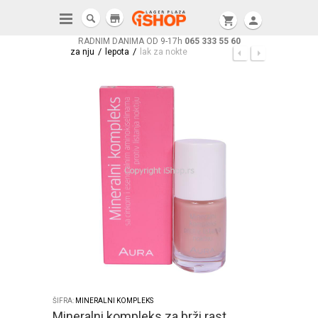
store
shopping_cart
person
RADNIM DANIMA OD 9-17h
065 333 55 60
/
/
za nju
lepota
lak za nokte
ŠIFRA:
MINERALNI KOMPLEKS
Mineralni kompleks za brži rast