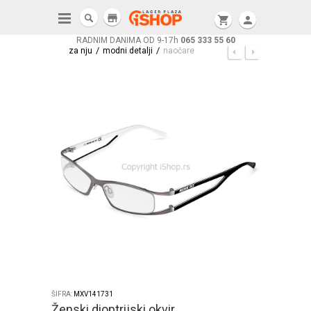
store
shopping_cart
person
RADNIM DANIMA OD 9-17h
065 333 55 60
/
/
za nju
modni detalji
naočare
ŠIFRA:
MXV141731
Ženski dioptrijski okvir