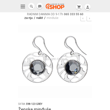
store
shopping_cart
person
RADNIM DANIMA OD 9-17h
065 333 55 60
/
/
za nju
nakit
minđuše
ŠIFRA:
598-123 GREY
Ženske minđuše