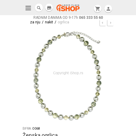
store
shopping_cart
person
RADNIM DANIMA OD 9-17h
065 333 55 60
/
/
za nju
nakit
ogrlica
ŠIFRA:
O068
Ženska ogrlica