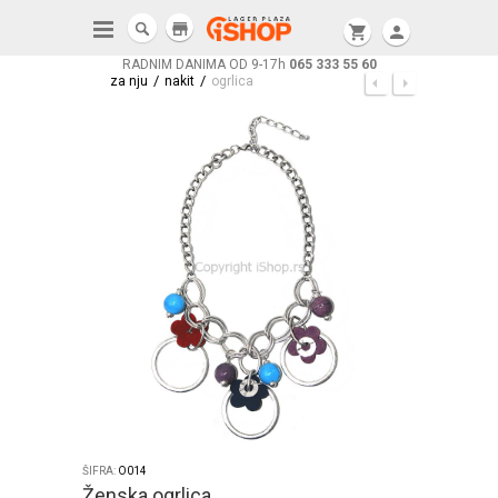
store
shopping_cart
person
RADNIM DANIMA OD 9-17h
065 333 55 60
/
/
za nju
nakit
ogrlica
ŠIFRA:
O014
Ženska ogrlica