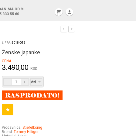
DANIMA OD 9-
shopping_cart
person
5 333 55 60
ŠIFRA:
5018-046
Ženske japanke
CENA
3.490,00
RSD
-
+
Prodavnica:
Stiefelkönig
Brend:
Tommy Hilfiger