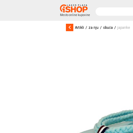
Mesto online kupovine
keyboard_arrow_left
/
/
/
Artikli
za nju
obuća
japanke