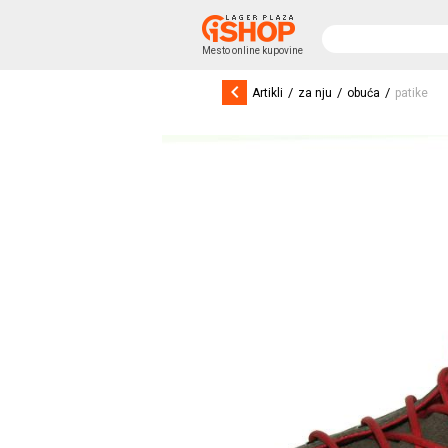
Mesto online kupovine
keyboard_arrow_left
/
/
/
Artikli
za nju
obuća
patike