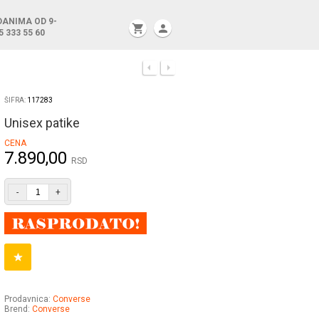
DANIMA OD 9-
shopping_cart
person
5 333 55 60
ŠIFRA:
117283
Unisex patike
CENA
7.890,00
RSD
-
+
Prodavnica:
Converse
Brend:
Converse