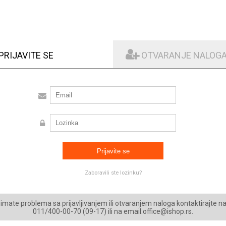
PRIJAVITE SE
OTVARANJE NALOG
Zaboravili ste lozinku?
imate problema sa prijavljivanjem ili otvaranjem naloga kontaktirajte n
011/400-00-70 (09-17) ili na email:office@ishop.rs.