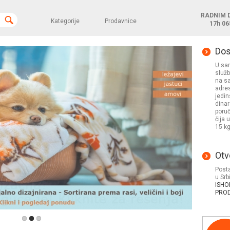
RADNIM 
Kategorije
Prodavnice
17h
06
Dos
U sar
služb
na s
adres
jedin
dinar
poruč
čija 
15 kg
Otv
Posta
u Srb
ISHO
PRO