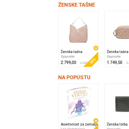
ŽENSKE TAŠNE
Ženska tašna
Ženska tašna
Opposite
Opposite
30%
2.799,00
1.749,50
3.999,00
3
NA POPUSTU
Asertivnost za zemaljske anđele
Ženska torba