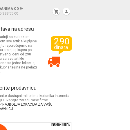
DANIMA OD 9-
shopping_cart
person
5 333 55 60
tava na adresu
adnji sa kurirskom
290
om sve artikle kupljene
ajtu isporučujemo na
dinara
u krajnjeg kupca po
stvenoj ceni od 290
a za sve artikle
ene sa jedne lokacije,
ukupna težina ne prelazi
.
orite prodavnicu
nite dostupni milionima korisnika interneta
iji i uvećajte zaradu vaše firme
P NAJBOLJA LOKACIJA ZA VAŠU
DAVNICU