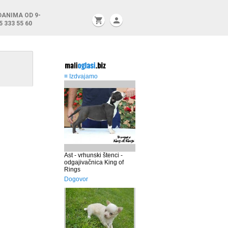
DANIMA OD 9-
shopping_cart
person
5 333 55 60