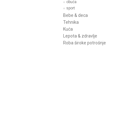
obuća
sport
Bebe & deca
Tehnika
Kuća
Lepota & zdravlje
Roba široke potrošnje