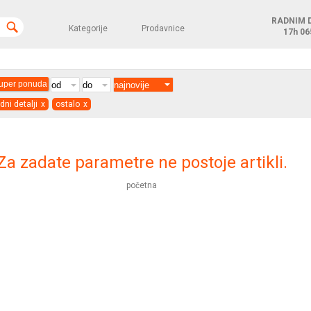
RADNIM 
Kategorije
Prodavnice
17h
06
uper ponuda
ni detalji
x
ostalo
x
Za zadate parametre ne postoje artikli.
početna