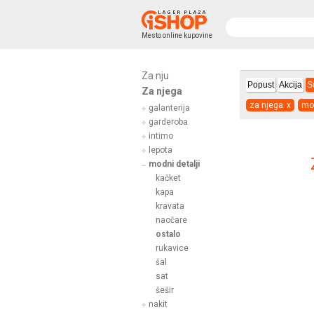
Mesto online kupovine
Za nju
Popust
Akcija
S
Za njega
za njega
x
mod
galanterija
garderoba
intimo
lepota
modni detalji
kačket
kapa
kravata
naočare
ostalo
rukavice
šal
sat
šešir
nakit