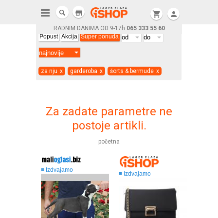
store
shopping_cart
person
RADNIM DANIMA OD 9-17h
065 333 55 60
Popust
Akcija
Super ponuda
za nju
x
garderoba
x
šorts & bermude
x
Za zadate parametre ne
postoje artikli.
početna