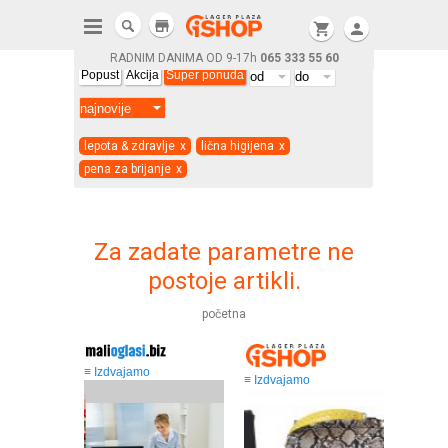
store
shopping_cart
person
RADNIM DANIMA OD 9-17h
065 333 55 60
Popust
Akcija
Super ponuda
lepota & zdravlje
x
lična higijena
x
pena za brijanje
x
Za zadate parametre ne
postoje artikli.
početna