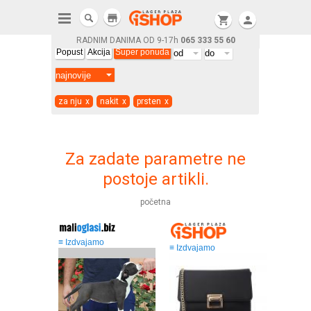
store
shopping_cart
person
RADNIM DANIMA OD 9-17h
065 333 55 60
Popust
Akcija
Super ponuda
za nju
x
nakit
x
prsten
x
Za zadate parametre ne
postoje artikli.
početna