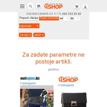
store
shopping_cart
person
RADNIM DANIMA OD 9-17h
065 333 55 60
Popust
Akcija
Super ponuda
za nju
x
sport
x
Za zadate parametre ne
postoje artikli.
početna