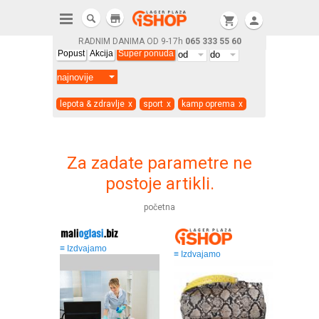
store
shopping_cart
person
RADNIM DANIMA OD 9-17h
065 333 55 60
Popust
Akcija
Super ponuda
lepota & zdravlje
x
sport
x
kamp oprema
x
Za zadate parametre ne
postoje artikli.
početna