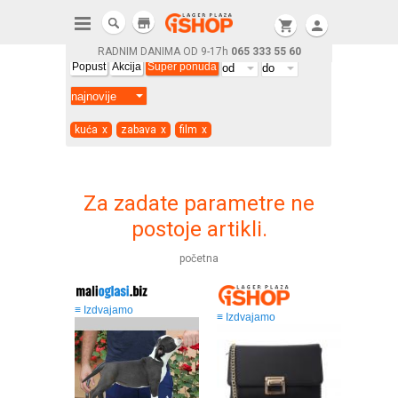
store
shopping_cart
person
RADNIM DANIMA OD 9-17h
065 333 55 60
Popust
Akcija
Super ponuda
kuća
x
zabava
x
film
x
Za zadate parametre ne
postoje artikli.
početna