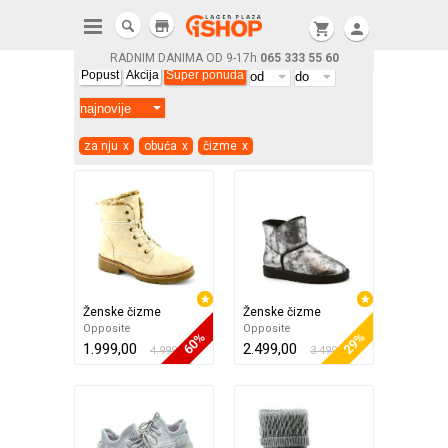
store
shopping_cart
person
RADNIM DANIMA OD 9-17h
065 333 55 60
Popust
Akcija
Super ponuda
za nju
x
obuća
x
čizme
x
Ženske čizme
Ženske čizme
Opposite
Opposite
60%
29%
1.999,00
2.499,00
4.999,00
3.499,00