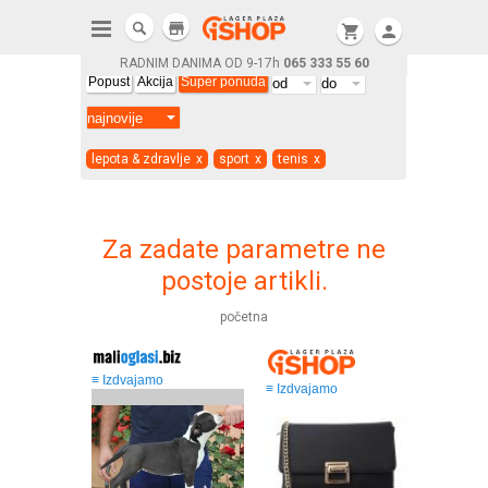
store
shopping_cart
person
RADNIM DANIMA OD 9-17h
065 333 55 60
Popust
Akcija
Super ponuda
lepota & zdravlje
x
sport
x
tenis
x
Za zadate parametre ne
postoje artikli.
početna