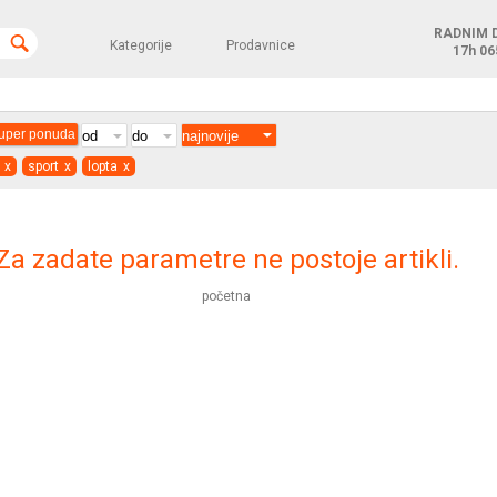
RADNIM 
Kategorije
Prodavnice
17h
06
uper ponuda
x
sport
x
lopta
x
Za zadate parametre ne postoje artikli.
početna