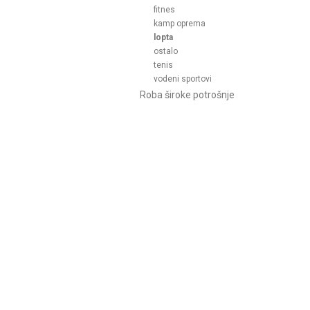
fitnes
kamp oprema
lopta
ostalo
tenis
vodeni sportovi
Roba široke potrošnje