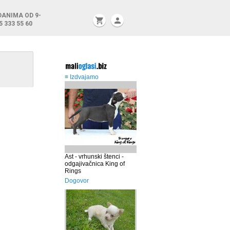
DANIMA OD 9-
shopping_cart
person
5 333 55 60