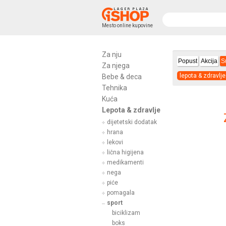
Mesto online kupovine
Za nju
Popust
Akcija
S
Za njega
lepota & zdravlje
Bebe & deca
Tehnika
Kuća
Lepota & zdravlje
dijetetski dodatak
hrana
lekovi
lična higijena
medikamenti
nega
piće
pomagala
sport
biciklizam
boks