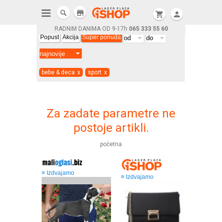
store
shopping_cart
person
RADNIM DANIMA OD 9-17h
065 333 55 60
Popust
Akcija
Super ponuda
bebe & deca
x
sport
x
Za zadate parametre ne
postoje artikli.
početna