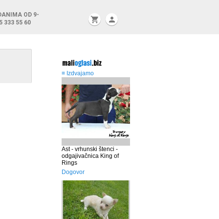
DANIMA OD 9-
shopping_cart
person
5 333 55 60