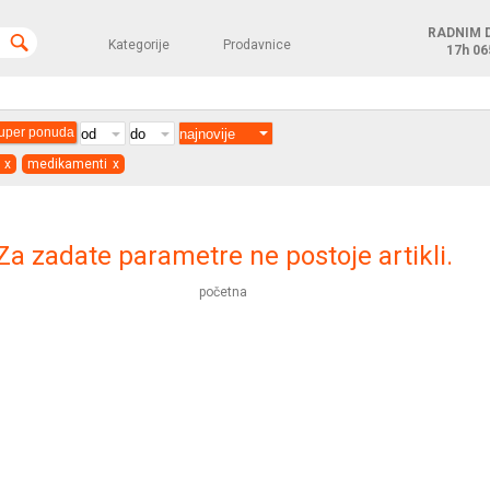
RADNIM 
Kategorije
Prodavnice
17h
06
uper ponuda
x
medikamenti
x
Za zadate parametre ne postoje artikli.
početna