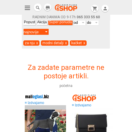
store
shopping_cart
person
RADNIM DANIMA OD 9-17h
065 333 55 60
Popust
Akcija
Super ponuda
za nju
x
modni detalji
x
kačket
x
Za zadate parametre ne
postoje artikli.
početna