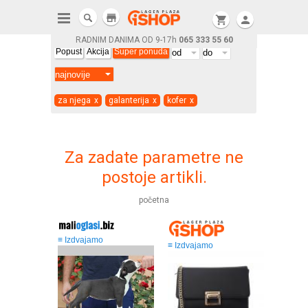
store
shopping_cart
person
RADNIM DANIMA OD 9-17h
065 333 55 60
Popust
Akcija
Super ponuda
za njega
x
galanterija
x
kofer
x
Za zadate parametre ne
postoje artikli.
početna