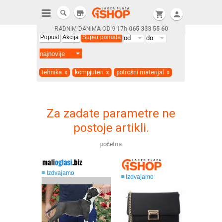
store
shopping_cart
person
RADNIM DANIMA OD 9-17h
065 333 55 60
Popust
Akcija
Super ponuda
tehnika
x
kompjuteri
x
potrošni materijal
x
Za zadate parametre ne
postoje artikli.
početna