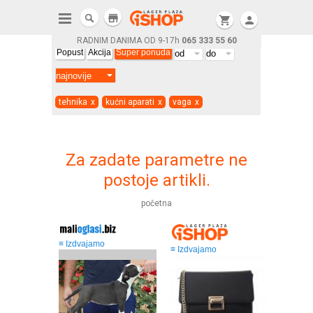
store
shopping_cart
person
RADNIM DANIMA OD 9-17h
065 333 55 60
Popust
Akcija
Super ponuda
tehnika
x
kućni aparati
x
vaga
x
Za zadate parametre ne
postoje artikli.
početna