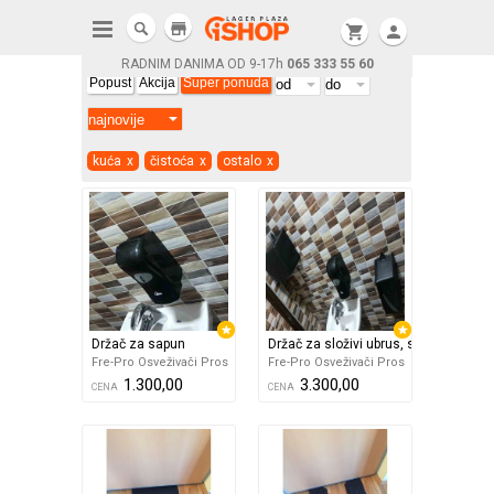
store
shopping_cart
person
RADNIM DANIMA OD 9-17h
065 333 55 60
Popust
Akcija
Super ponuda
kuća
x
čistoća
x
ostalo
x
Držač za sapun
Držač za složivi ubrus, sapun i složivi 
Fre-Pro Osveživači Pros
Fre-Pro Osveživači Pros
1.300,00
3.300,00
CENA
CENA