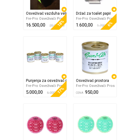
Osveživač vazduha velikih prostora
Držač za toalet papir
Fre-Pro Osveživači Pros
Fre-Pro Osveživači Pros
18%
6%
16.500,00
1.600,00
20.000,00
1.700,00
Punjenja za osveživač prostora
Osveživač prostora
Fre-Pro Osveživači Pros
Fre-Pro Osveživači Pros
17%
5.000,00
950,00
6.000,00
CENA