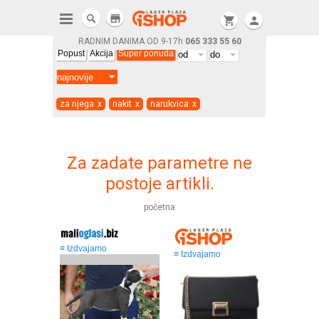
store
shopping_cart
person
RADNIM DANIMA OD 9-17h
065 333 55 60
Popust
Akcija
Super ponuda
za njega
x
nakit
x
narukvica
x
Za zadate parametre ne
postoje artikli.
početna