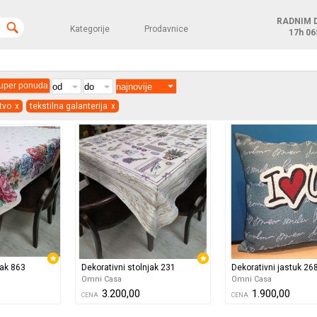
RADNIM 
Kategorije
Prodavnice
17h
06
uper ponuda
tvo
x
tekstilna galanterija
x
jak 863
Dekorativni stolnjak 231
Dekorativni jastuk 26
Omni Casa
Omni Casa
3.200,00
1.900,00
CENA
CENA