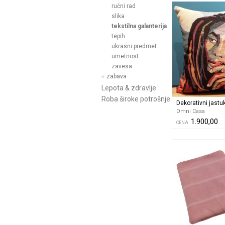
ručni rad
slika
tekstilna galanterija
tepih
ukrasni predmet
umetnost
zavesa
zabava
Lepota & zdravlje
Roba široke potrošnje
Dekorativni jastu
Omni Casa
1.900,00
CENA