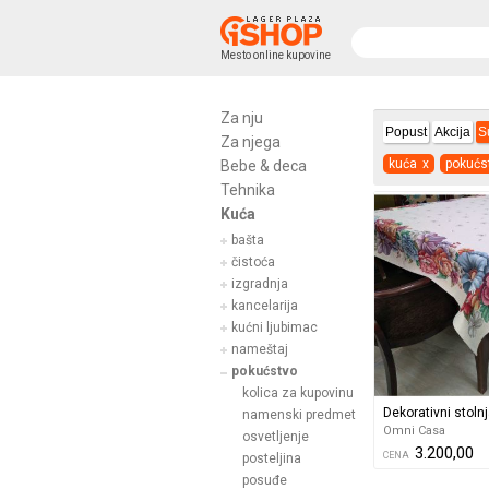
Mesto online kupovine
Za nju
Popust
Akcija
S
Za njega
kuća
x
pokućs
Bebe & deca
Tehnika
Kuća
bašta
čistoća
izgradnja
kancelarija
kućni ljubimac
nameštaj
pokućstvo
kolica za kupovinu
Dekorativni stoln
namenski predmet
Omni Casa
osvetljenje
3.200,00
CENA
posteljina
posuđe