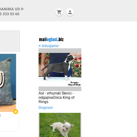
DANIMA OD 9-
shopping_cart
person
5 333 55 60
8