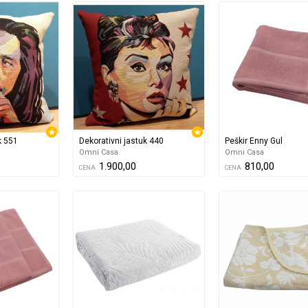
k 551
Dekorativni jastuk 440
Peškir Enny Gul
Omni Casa
Omni Casa
1.900,00
810,00
CENA
CENA