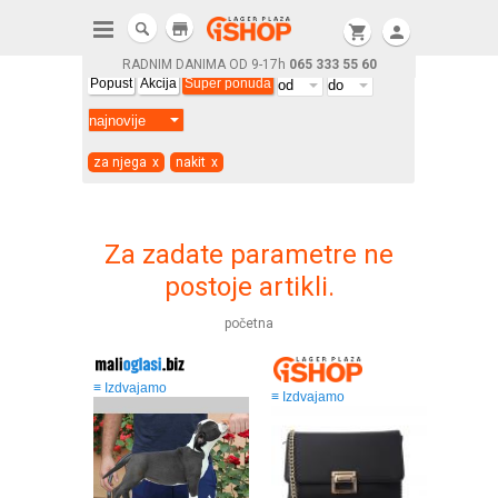
store
shopping_cart
person
RADNIM DANIMA OD 9-17h
065 333 55 60
Popust
Akcija
Super ponuda
za njega
x
nakit
x
Za zadate parametre ne
postoje artikli.
početna