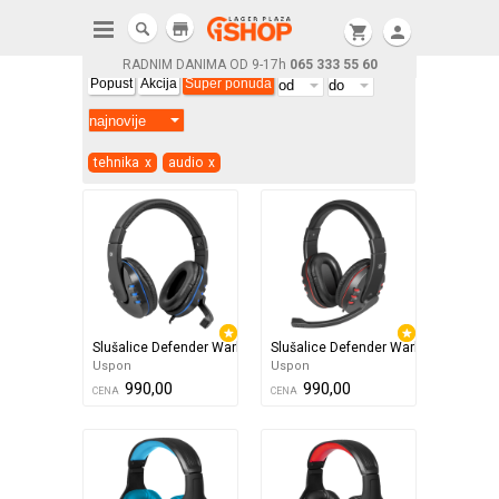
store
shopping_cart
person
RADNIM DANIMA OD 9-17h
065 333 55 60
Popust
Akcija
Super ponuda
tehnika
x
audio
x
Slušalice Defender Warhead G-160 Crno plave
Slušalice Defender Warhead G-160 C
Uspon
Uspon
990,00
990,00
CENA
CENA