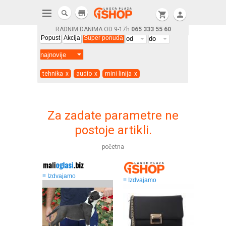
store
shopping_cart
person
RADNIM DANIMA OD 9-17h
065 333 55 60
Popust
Akcija
Super ponuda
tehnika
x
audio
x
mini linija
x
Za zadate parametre ne
postoje artikli.
početna