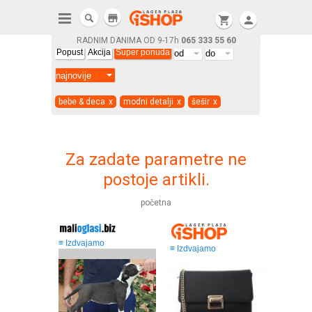
store
shopping_cart
person
RADNIM DANIMA OD 9-17h
065 333 55 60
Popust
Akcija
Super ponuda
bebe & deca
x
modni detalji
x
šešir
x
Za zadate parametre ne
postoje artikli.
početna