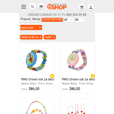
store
shopping_cart
person
RADNIM DANIMA OD 9-17h
065 333 55 60
Popust
Akcija
Super ponuda
bebe & deca
x
nakit
x
PINO Drveni sat za decu - Jednorog
PINO Drveni sat za decu - Jednorog
Apple Baby - Pino Shop
Apple Baby - Pino Shop
386,00
386,00
CENA
CENA