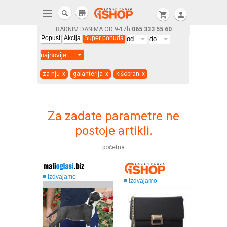
store
shopping_cart
person
RADNIM DANIMA OD 9-17h
065 333 55 60
Popust
Akcija
Super ponuda
za nju
x
galanterija
x
kišobran
x
Za zadate parametre ne
postoje artikli.
početna