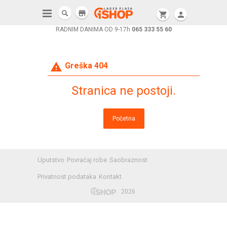
store
shopping_cart
person
RADNIM DANIMA OD 9-17h
065 333 55 60
warning
Greška 404
Stranica ne postoji.
Početna
Uputstvo
Povraćaj robe
Saobraznost
Privatnost podataka
Kontakt
2026