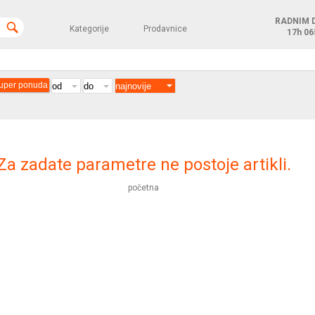
RADNIM 
Kategorije
Prodavnice
17h
06
uper ponuda
Za zadate parametre ne postoje artikli.
početna