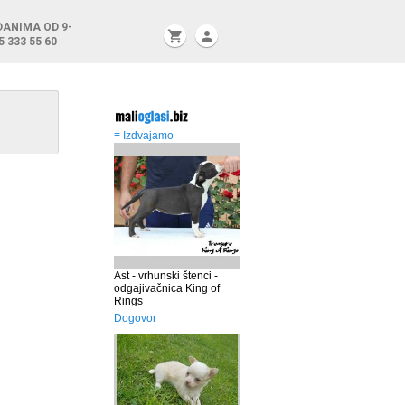
DANIMA OD 9-
shopping_cart
person
5 333 55 60