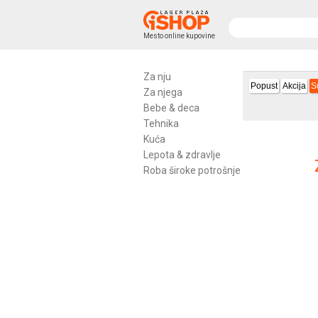
Mesto online kupovine
Za nju
Popust
Akcija
S
Za njega
Bebe & deca
Tehnika
Kuća
Lepota & zdravlje
Roba široke potrošnje