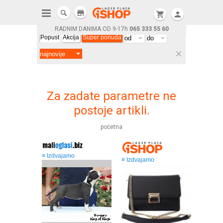
store
shopping_cart
person
RADNIM DANIMA OD 9-17h
065 333 55 60
Popust
Akcija
Super ponuda
clear
Za zadate parametre ne
postoje artikli.
početna