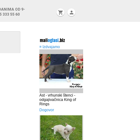
DANIMA OD 9-
shopping_cart
person
5 333 55 60