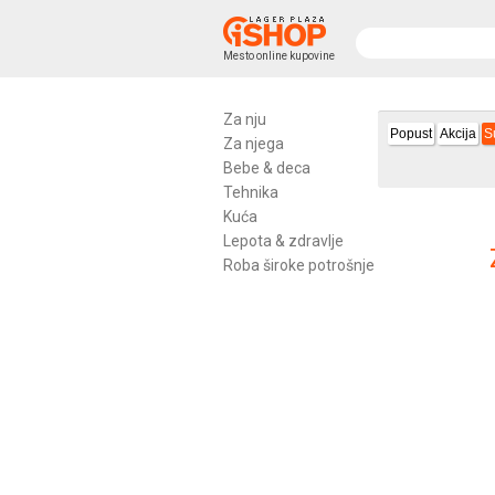
Mesto online kupovine
Za nju
Popust
Akcija
S
Za njega
Bebe & deca
Tehnika
Kuća
Lepota & zdravlje
Roba široke potrošnje