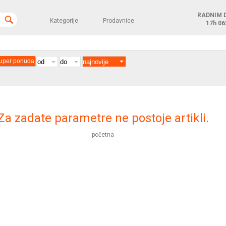
RADNIM 
Kategorije
Prodavnice
17h
06
uper ponuda
Za zadate parametre ne postoje artikli.
početna