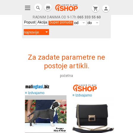
store
shopping_cart
person
RADNIM DANIMA OD 9-17h
065 333 55 60
Popust
Akcija
Super ponuda
Za zadate parametre ne
postoje artikli.
početna