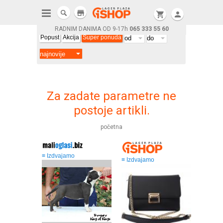
store
shopping_cart
person
RADNIM DANIMA OD 9-17h
065 333 55 60
Popust
Akcija
Super ponuda
Za zadate parametre ne
postoje artikli.
početna